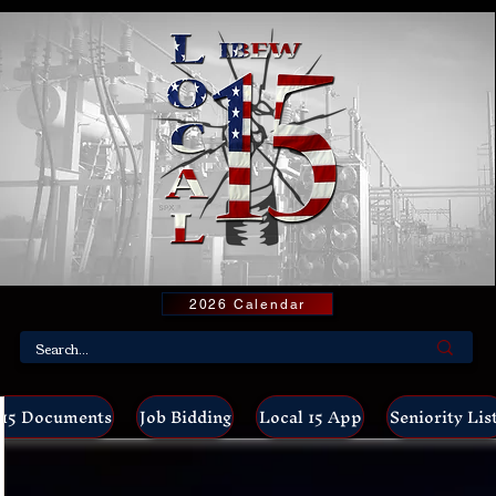
2026 Calendar
15 Documents
Job Bidding
Local 15 App
Seniority Lis