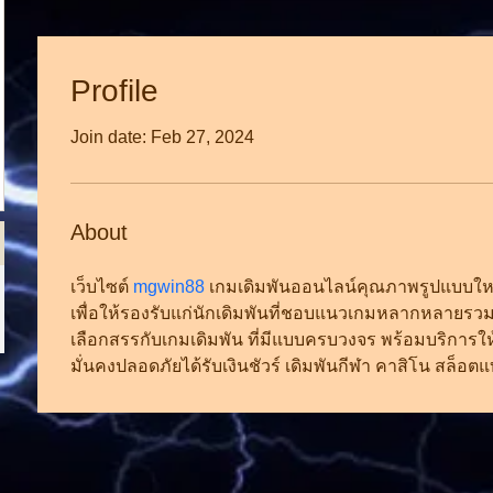
Profile
Join date: Feb 27, 2024
About
เว็บไซต์ 
mgwin88
 เกมเดิมพันออนไลน์คุณภาพรูปแบบ
เพื่อให้รองรับแก่นักเดิมพันที่ชอบแนวเกมหลากหลายรวมไว
เลือกสรรกับเกมเดิมพัน ที่มีแบบครบวงจร พร้อมบริการให
มั่นคงปลอดภัยได้รับเงินชัวร์ เดิมพันกีฬา คาสิโน สล็อตแบบ