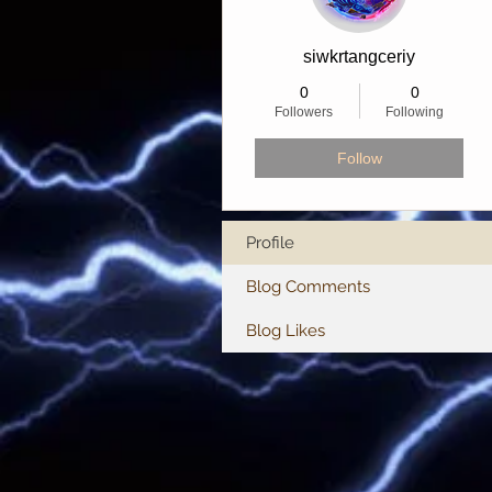
siwkrtangceriy
0
0
Followers
Following
Follow
Profile
Blog Comments
Blog Likes